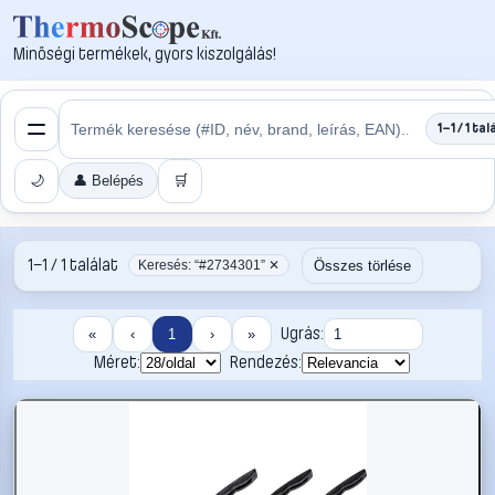
Minőségi termékek, gyors kiszolgálás!
1–1 / 1 tal
🌙
👤 Belépés
🛒
1–1 / 1 találat
Összes törlése
Keresés: “#2734301” ✕
Ugrás:
«
‹
1
›
»
Méret:
Rendezés: