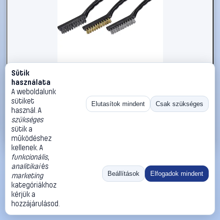
Sütik
#2734301
használata
kwb Drótkefe 3 részes 3 db
A weboldalunk
sütiket
kwb
Drótkefék
Elutasítok mindent
Csak szükséges
használ. A
2 390 Ft
szükséges
sütik a
Kosárba
Azonnali vásárlás
működéshez
kellenek. A
funkcionális
,
Ugrás:
«
‹
1
›
»
analitikai
és
Méret:
Rendezés:
Beállítások
Elfogadok mindent
marketing
kategóriákhoz
©
2026
ÁSZF
Adatvédelem
Impresszum
Kapcsolat
kérjük a
ThermoScope
Cégbemutató
Sütibeállítások
hozzájárulásod.