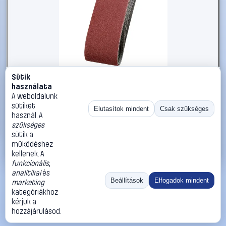
Sütik
#2734226
használata
kwb L-PATH 200KA-ELS-FS 910710 Csiszolószalag készlet
A weboldalunk
Szemcsézet 100 (H x Sz) 303 mm x 40 mm 3 db
sütiket
Elutasítok mindent
Csak szükséges
használ. A
kwb
Csiszolópapír
szükséges
3 890 Ft
sütik a
működéshez
Kosárba
Azonnali vásárlás
kellenek. A
funkcionális
,
analitikai
és
Ugrás:
«
‹
1
›
»
Beállítások
Elfogadok mindent
marketing
Méret:
Rendezés:
kategóriákhoz
kérjük a
©
2026
ÁSZF
Adatvédelem
Impresszum
Kapcsolat
hozzájárulásod.
ThermoScope
Cégbemutató
Sütibeállítások