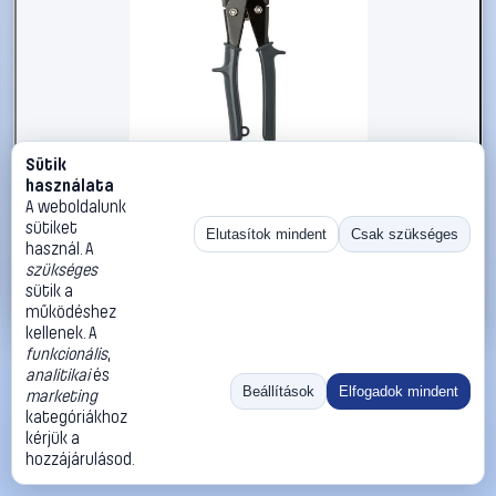
Sütik
#2734362
használata
kwb Lemezvágó olló 926200
A weboldalunk
sütiket
kwb
Lemezvágó ollók, speciális vágó ollók
Elutasítok mindent
Csak szükséges
használ. A
4 790 Ft
szükséges
sütik a
Kosárba
Azonnali vásárlás
működéshez
kellenek. A
funkcionális
,
Ugrás:
«
‹
1
›
»
analitikai
és
Méret:
Rendezés:
Beállítások
Elfogadok mindent
marketing
kategóriákhoz
©
2026
ÁSZF
Adatvédelem
Impresszum
Kapcsolat
kérjük a
ThermoScope
Cégbemutató
Sütibeállítások
hozzájárulásod.