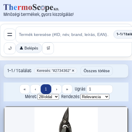
Minőségi termékek, gyors kiszolgálás!
1–1 / 1 tal
🌙
👤 Belépés
🛒
1–1 / 1 találat
Összes törlése
Keresés: “#2734362” ✕
Ugrás:
«
‹
1
›
»
Méret:
Rendezés: