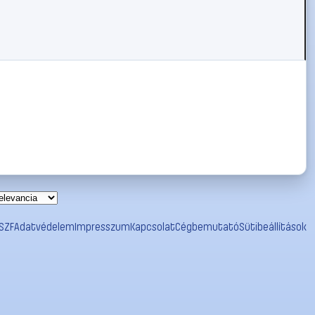
SZF
Adatvédelem
Impresszum
Kapcsolat
Cégbemutató
Sütibeállítások