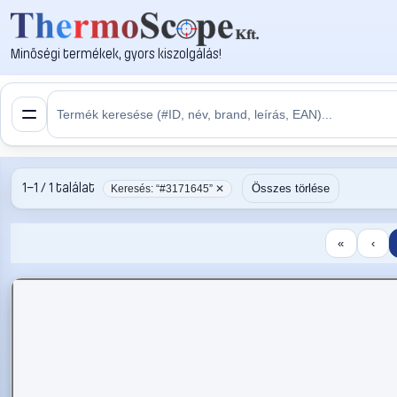
Minőségi termékek, gyors kiszolgálás!
1–1 / 1 találat
Összes törlése
Keresés: “#3171645” ✕
«
‹