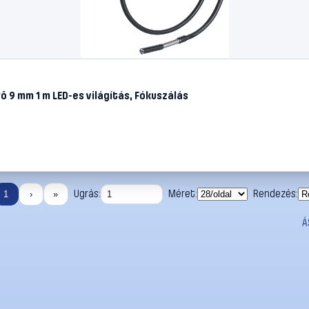
9 mm 1 m LED-es világítás, Fókuszálás
Ugrás:
Méret:
Rendezés:
1
›
»
Á