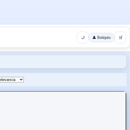
🌙
👤 Belépés
🛒