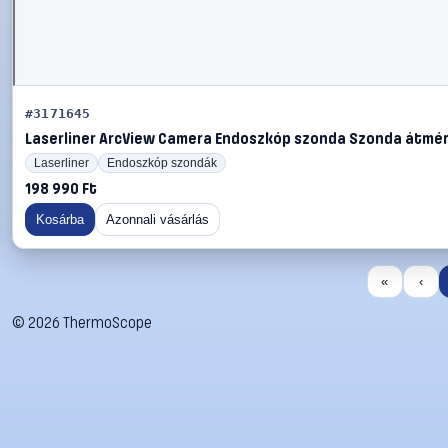
#3171645
Laserliner ArcView Camera Endoszkóp szonda Szonda átmérő 
Laserliner
Endoszkóp szondák
198 990 Ft
Kosárba
Azonnali vásárlás
«
‹
©
2026
ThermoScope