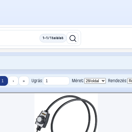
1–1 / 1 találat
Ugrás:
Méret:
Rendezés:
1
›
»