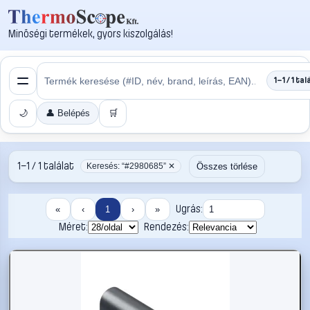
Minőségi termékek, gyors kiszolgálás!
1–1 / 1 tal
🌙
👤 Belépés
🛒
1–1 / 1 találat
Összes törlése
Keresés: “#2980685” ✕
Ugrás:
«
‹
1
›
»
Méret:
Rendezés: