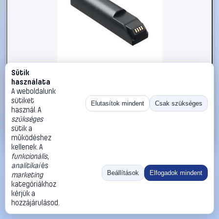
Sütik
#2980685
használata
Leuze Electronic Tartalék akkumulátor
A weboldalunk
sütiket
Leuze Electronic
Kézi szkenner akkuk
Elutasítok mindent
Csak szükséges
használ. A
64 990 Ft
szükséges
sütik a
Kosárba
Azonnali vásárlás
működéshez
kellenek. A
funkcionális
,
Ugrás:
«
‹
1
›
»
analitikai
és
Méret:
Rendezés:
Beállítások
Elfogadok mindent
marketing
kategóriákhoz
©
2026
ÁSZF
Adatvédelem
Impresszum
Kapcsolat
kérjük a
ThermoScope
Cégbemutató
Sütibeállítások
hozzájárulásod.