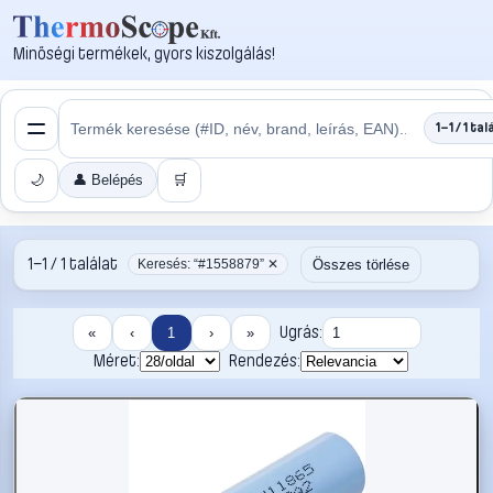
Minőségi termékek, gyors kiszolgálás!
1–1 / 1 tal
🌙
👤 Belépés
🛒
1–1 / 1 találat
Összes törlése
Keresés: “#1558879” ✕
Ugrás:
«
‹
1
›
»
Méret:
Rendezés: