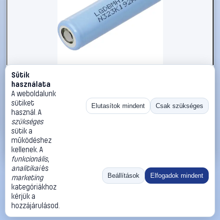
Sütik
#1558879
használata
LG Chem INR18650MH1 Speciális akku 18650 Nagyáramra
A weboldalunk
alkalmas Lítiumion 3.7 V 3000 mAh 1 db
sütiket
Elutasítok mindent
Csak szükséges
használ. A
LG Chem
Speciális akku méretek
szükséges
3 190 Ft
sütik a
működéshez
Kosárba
Azonnali vásárlás
kellenek. A
funkcionális
,
analitikai
és
Ugrás:
«
‹
1
›
»
Beállítások
Elfogadok mindent
marketing
Méret:
Rendezés:
kategóriákhoz
kérjük a
©
2026
ÁSZF
Adatvédelem
Impresszum
Kapcsolat
hozzájárulásod.
ThermoScope
Cégbemutató
Sütibeállítások