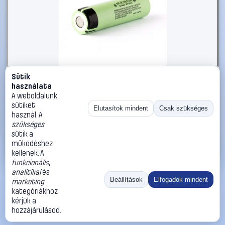
Sütik
#1009507
használata
Li-ion akku NCR18650, Panasonic 3.7 V 3400 mAh (Ø x Ma)
A weboldalunk
18 mm x 70 mm
sütiket
Elutasítok mindent
Csak szükséges
használ. A
Panasonic
Speciális akku méretek
szükséges
7 090 Ft
sütik a
működéshez
Kosárba
Azonnali vásárlás
kellenek. A
funkcionális
,
analitikai
és
Ugrás:
«
‹
1
›
»
Beállítások
Elfogadok mindent
marketing
Méret:
Rendezés:
kategóriákhoz
kérjük a
©
2026
ÁSZF
Adatvédelem
Impresszum
Kapcsolat
hozzájárulásod.
ThermoScope
Cégbemutató
Sütibeállítások