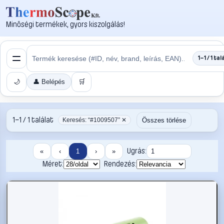
Minőségi termékek, gyors kiszolgálás!
1–1 / 1 tal
🌙
👤 Belépés
🛒
1–1 / 1 találat
Összes törlése
Keresés: “#1009507” ✕
Ugrás:
«
‹
1
›
»
Méret:
Rendezés: