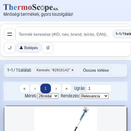
Minőségi termékek, gyors kiszolgálás!
1–1 / 1 tal
🌙
👤 Belépés
🛒
1–1 / 1 találat
Összes törlése
Keresés: “#2916142” ✕
Ugrás:
«
‹
1
›
»
Méret:
Rendezés: