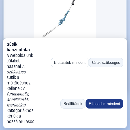
Sütik
#2916142
használata
Makita DUN461WZ Akku Sövénynyíró Beállítható ártér,
A weboldalunk
Akku nélkül, töltő nélkül 18 V 460 mm
sütiket
Elutasítok mindent
Csak szükséges
használ. A
Makita
Bozótvágó olló
szükséges
78 990 Ft
sütik a
működéshez
Kosárba
Azonnali vásárlás
kellenek. A
funkcionális
,
analitikai
és
Ugrás:
«
‹
1
›
»
Beállítások
Elfogadok mindent
marketing
Méret:
Rendezés:
kategóriákhoz
kérjük a
©
2026
ÁSZF
Adatvédelem
Impresszum
Kapcsolat
hozzájárulásod.
ThermoScope
Cégbemutató
Sütibeállítások