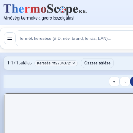
Minőségi termékek, gyors kiszolgálás!
1–1 / 1 találat
Összes törlése
Keresés: “#2734372” ✕
«
‹