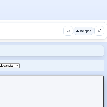
🌙
👤 Belépés
🛒