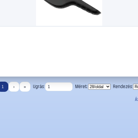
Ugrás:
Méret:
Rendezés:
1
›
»
Á