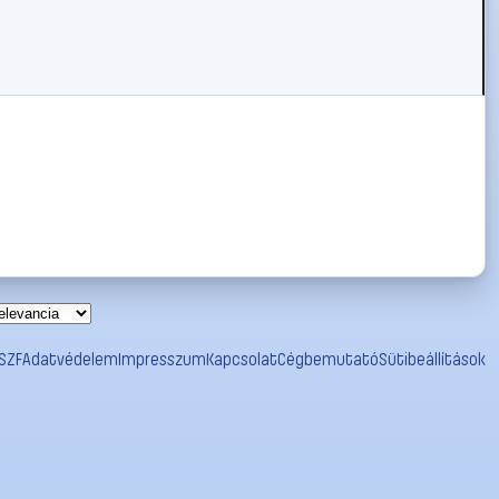
SZF
Adatvédelem
Impresszum
Kapcsolat
Cégbemutató
Sütibeállítások