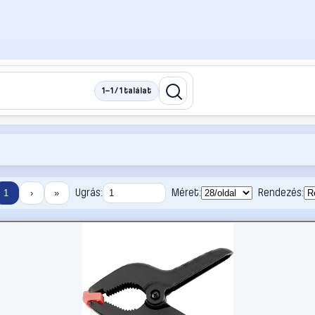
1–1 / 1 találat
Ugrás:
Méret:
Rendezés:
1
›
»