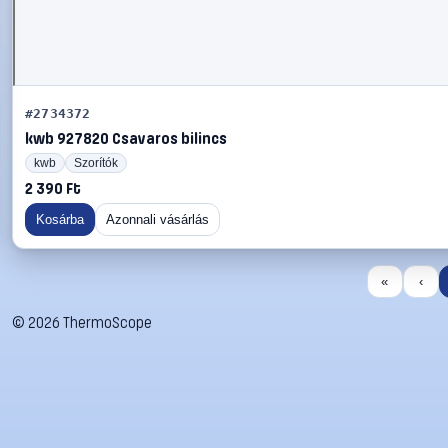
#2734372
kwb 927820 Csavaros bilincs
kwb
Szorítók
2 390 Ft
Kosárba
Azonnali vásárlás
«
‹
©
2026
ThermoScope