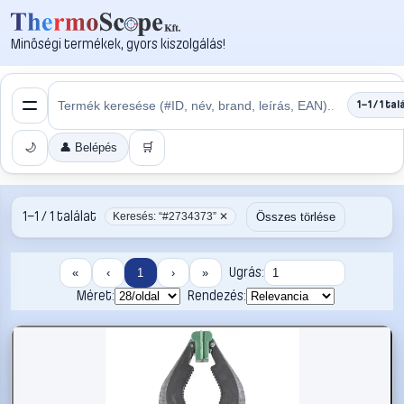
Minőségi termékek, gyors kiszolgálás!
1–1 / 1 tal
🌙
👤 Belépés
🛒
1–1 / 1 találat
Összes törlése
Keresés: “#2734373” ✕
Ugrás:
«
‹
1
›
»
Méret:
Rendezés: