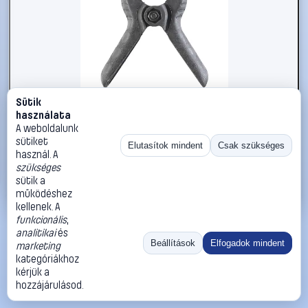
Sütik
#2734373
használata
kwb 927891 Csavaros bilincs
A weboldalunk
sütiket
kwb
Szorítók
Elutasítok mindent
Csak szükséges
használ. A
855 Ft
szükséges
sütik a
Kosárba
Azonnali vásárlás
működéshez
kellenek. A
funkcionális
,
Ugrás:
«
‹
1
›
»
analitikai
és
Méret:
Rendezés:
Beállítások
Elfogadok mindent
marketing
kategóriákhoz
©
2026
ÁSZF
Adatvédelem
Impresszum
Kapcsolat
kérjük a
ThermoScope
Cégbemutató
Sütibeállítások
hozzájárulásod.