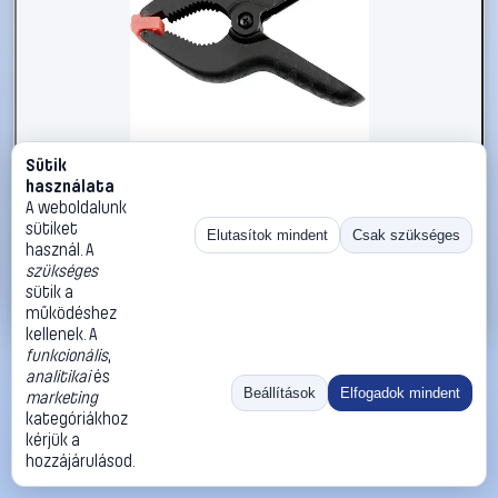
Sütik
#2734365
használata
kwb 927540 Csavaros bilincs
A weboldalunk
sütiket
kwb
Szorítók
Elutasítok mindent
Csak szükséges
használ. A
3 290 Ft
szükséges
sütik a
Kosárba
Azonnali vásárlás
működéshez
kellenek. A
funkcionális
,
Ugrás:
«
‹
1
›
»
analitikai
és
Méret:
Rendezés:
Beállítások
Elfogadok mindent
marketing
kategóriákhoz
©
2026
ÁSZF
Adatvédelem
Impresszum
Kapcsolat
kérjük a
ThermoScope
Cégbemutató
Sütibeállítások
hozzájárulásod.