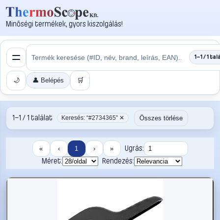
Minőségi termékek, gyors kiszolgálás!
1–1 / 1 tal
🌙
👤 Belépés
🛒
1–1 / 1 találat
Összes törlése
Keresés: “#2734365” ✕
Ugrás:
«
‹
1
›
»
Méret:
Rendezés: