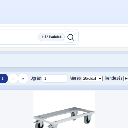
1–1 / 1 találat
Ugrás:
Méret:
Rendezés:
1
›
»