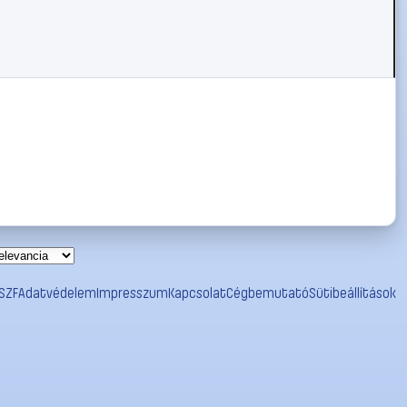
SZF
Adatvédelem
Impresszum
Kapcsolat
Cégbemutató
Sütibeállítások