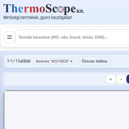
Minőségi termékek, gyors kiszolgálás!
1–1 / 1 találat
Összes törlése
Keresés: “#2270929” ✕
«
‹