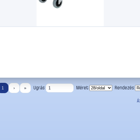
Ugrás:
Méret:
Rendezés:
1
›
»
Á