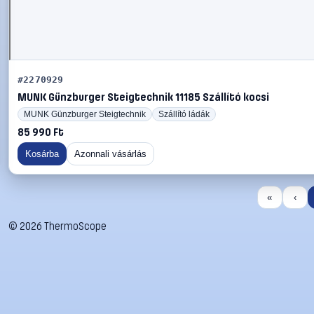
#2270929
MUNK Günzburger Steigtechnik 11185 Szállító kocsi
MUNK Günzburger Steigtechnik
Szállító ládák
85 990 Ft
Kosárba
Azonnali vásárlás
«
‹
©
2026
ThermoScope