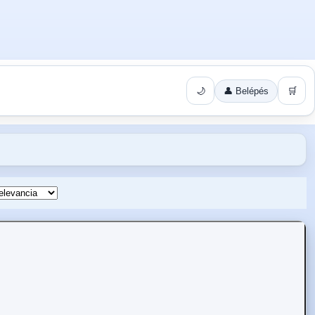
🌙
👤 Belépés
🛒