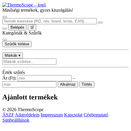
Minőségi termékek, gyors kiszolgálás!
Belépés
🛒
Kategóriák & Szűrők
Szűrők törlése
Márkák ▾
Érték szűrés
Ár (Ft):
–
Alkalmaz
Törlés
Ajánlott termékek
©
2026
ThermoScope
ÁSZF
Adatvédelem
Impresszum
Kapcsolat
Cégbemutató
Sütibeállítások