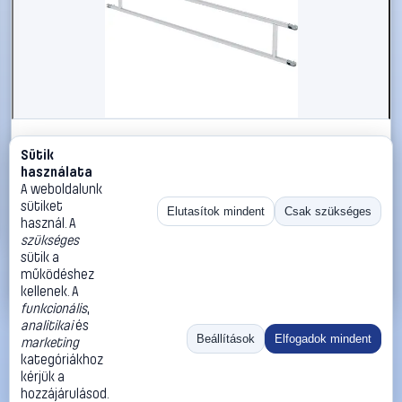
#2270918
Sütik
MUNK Günzburger Steigtechnik 27957 Korlátok 3,00 m
használata
mentén 1 db
A weboldalunk
sütiket
MUNK Günzburger Steigtechnik
Elutasítok mindent
Csak szükséges
használ. A
Tartozékok lépcsőkhöz, fellépőkhöz, állványokhoz
szükséges
63 990 Ft
sütik a
működéshez
Kosárba
Azonnali vásárlás
kellenek. A
funkcionális
,
analitikai
és
Ugrás:
«
‹
1
›
»
Beállítások
Elfogadok mindent
marketing
Méret:
Rendezés:
kategóriákhoz
kérjük a
©
2026
ÁSZF
Adatvédelem
Impresszum
Kapcsolat
hozzájárulásod.
ThermoScope
Cégbemutató
Sütibeállítások