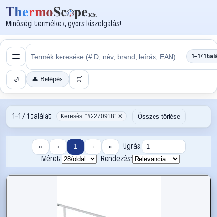
Minőségi termékek, gyors kiszolgálás!
1–1 / 1 tal
🌙
👤 Belépés
🛒
1–1 / 1 találat
Összes törlése
Keresés: “#2270918” ✕
Ugrás:
«
‹
1
›
»
Méret:
Rendezés: