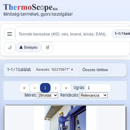
Minőségi termékek, gyors kiszolgálás!
1–1 / 1 tal
🌙
👤 Belépés
🛒
1–1 / 1 találat
Összes törlése
Keresés: “#2270977” ✕
Ugrás:
«
‹
1
›
»
Méret:
Rendezés: