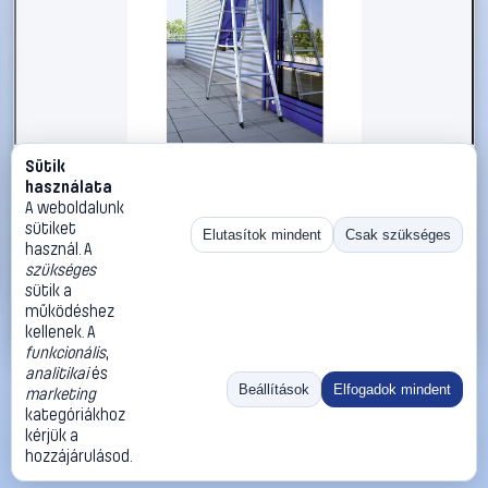
Sütik
#2270977
használata
MUNK Günzburger Steigtechnik 33028 Alumínium Több
A weboldalunk
fokos álló létra Munkamagasság (max.): 5.3 m
sütiket
Elutasítok mindent
Csak szükséges
használ. A
MUNK Günzburger Steigtechnik
Létrák
szükséges
215 990 Ft
sütik a
működéshez
Kosárba
Azonnali vásárlás
kellenek. A
funkcionális
,
analitikai
és
Ugrás:
«
‹
1
›
»
Beállítások
Elfogadok mindent
marketing
Méret:
Rendezés:
kategóriákhoz
kérjük a
©
2026
ÁSZF
Adatvédelem
Impresszum
Kapcsolat
hozzájárulásod.
ThermoScope
Cégbemutató
Sütibeállítások