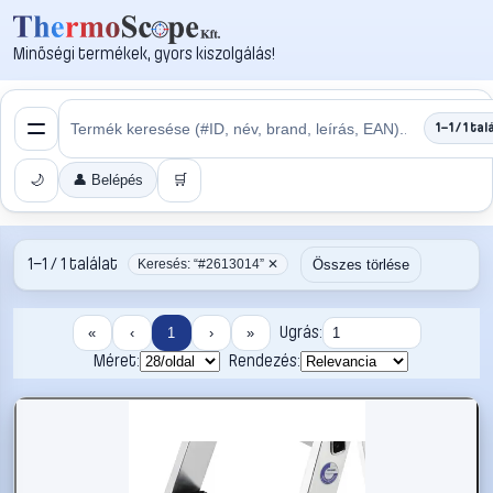
Minőségi termékek, gyors kiszolgálás!
1–1 / 1 tal
🌙
👤 Belépés
🛒
1–1 / 1 találat
Összes törlése
Keresés: “#2613014” ✕
Ugrás:
«
‹
1
›
»
Méret:
Rendezés: