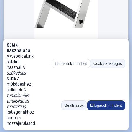
Sütik
#2613014
használata
MUNK Günzburger Steigtechnik 41546 8 db
A weboldalunk
sütiket
MUNK Günzburger Steigtechnik
Elutasítok mindent
Csak szükséges
használ. A
Tartozékok lépcsőkhöz, fellépőkhöz, állványokhoz
szükséges
44 990 Ft
sütik a
működéshez
Kosárba
Azonnali vásárlás
kellenek. A
funkcionális
,
analitikai
és
Ugrás:
«
‹
1
›
»
Beállítások
Elfogadok mindent
marketing
Méret:
Rendezés:
kategóriákhoz
kérjük a
©
2026
ÁSZF
Adatvédelem
Impresszum
Kapcsolat
hozzájárulásod.
ThermoScope
Cégbemutató
Sütibeállítások