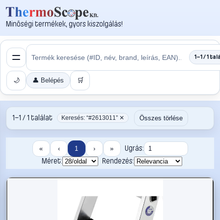
Minőségi termékek, gyors kiszolgálás!
1–1 / 1 tal
🌙
👤 Belépés
🛒
1–1 / 1 találat
Összes törlése
Keresés: “#2613011” ✕
Ugrás:
«
‹
1
›
»
Méret:
Rendezés: