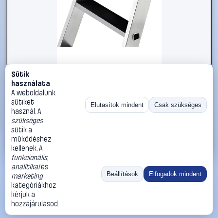
Sütik
#2613011
használata
MUNK Günzburger Steigtechnik 52618 10 db
A weboldalunk
sütiket
MUNK Günzburger Steigtechnik
Elutasítok mindent
Csak szükséges
használ. A
Tartozékok lépcsőkhöz, fellépőkhöz, állványokhoz
szükséges
43 990 Ft
sütik a
működéshez
Kosárba
Azonnali vásárlás
kellenek. A
funkcionális
,
analitikai
és
Ugrás:
«
‹
1
›
»
Beállítások
Elfogadok mindent
marketing
Méret:
Rendezés:
kategóriákhoz
kérjük a
©
2026
ÁSZF
Adatvédelem
Impresszum
Kapcsolat
hozzájárulásod.
ThermoScope
Cégbemutató
Sütibeállítások