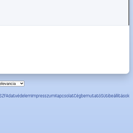
SZF
Adatvédelem
Impresszum
Kapcsolat
Cégbemutató
Sütibeállítások