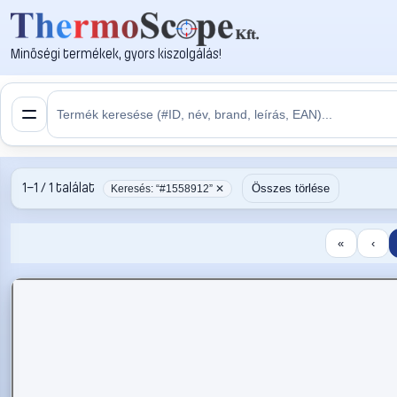
Minőségi termékek, gyors kiszolgálás!
1–1 / 1 találat
Összes törlése
Keresés: “#1558912” ✕
«
‹