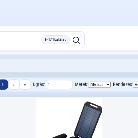
1–1 / 1 találat
Ugrás:
Méret:
Rendezés:
1
›
»