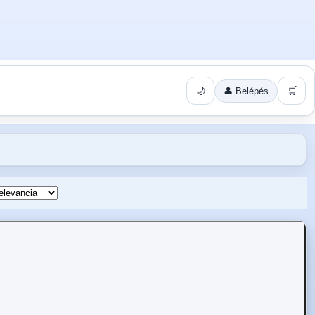
🌙
👤 Belépés
🛒