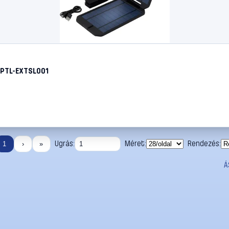
 PTL-EXTSL001
Ugrás:
Méret:
Rendezés:
1
›
»
Á