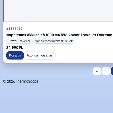
#1558912
Napelemes akkutöltő 1000 mA 5W, Power Traveller Extreme
Power Traveller
Napelemes töltőkészülékek
24 990 Ft
Kosárba
Azonnali vásárlás
«
‹
©
2026
ThermoScope