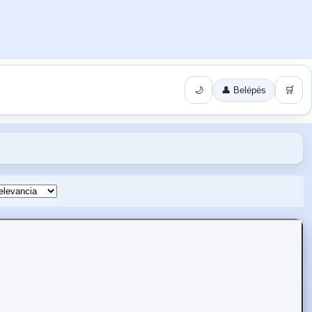
🌙
👤 Belépés
🛒