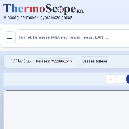
Minőségi termékek, gyors kiszolgálás!
1–1 / 1 találat
Összes törlése
Keresés: “#2289615” ✕
«
‹