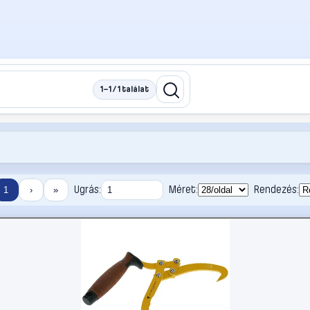
1–1 / 1 találat
Ugrás:
Méret:
Rendezés:
1
›
»