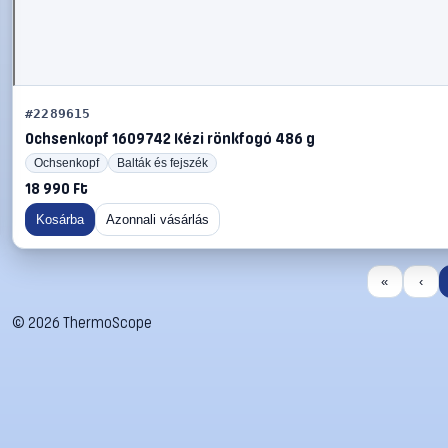
#2289615
Ochsenkopf 1609742 Kézi rönkfogó 486 g
Ochsenkopf
Balták és fejszék
18 990 Ft
Kosárba
Azonnali vásárlás
«
‹
©
2026
ThermoScope