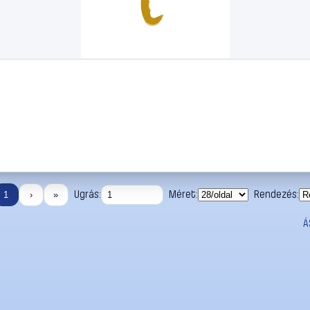
Ugrás:
Méret:
Rendezés:
1
›
»
Á