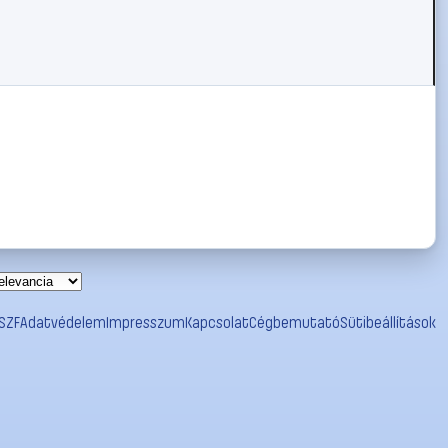
SZF
Adatvédelem
Impresszum
Kapcsolat
Cégbemutató
Sütibeállítások