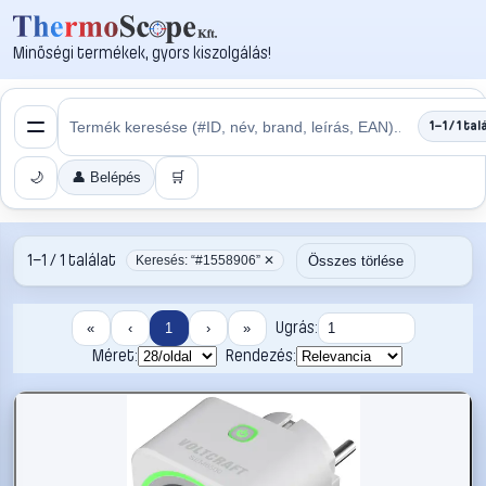
Minőségi termékek, gyors kiszolgálás!
1–1 / 1 tal
🌙
👤 Belépés
🛒
1–1 / 1 találat
Összes törlése
Keresés: “#1558906” ✕
Ugrás:
«
‹
1
›
»
Méret:
Rendezés: