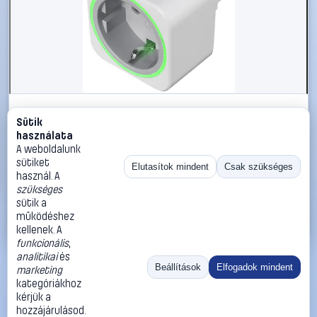
#1558906
Sütik
Okos energiafogyasztás mérő, bluetooth funkcióval,
használata
iOS és Android applikációval Smart készülékekhez
A weboldalunk
Voltcraft SEM6000
sütiket
Elutasítok mindent
Csak szükséges
használ. A
VOLTCRAFT
Hálózati fogyasztásmérők
szükséges
13 990 Ft
sütik a
működéshez
Kosárba
Azonnali vásárlás
kellenek. A
funkcionális
,
analitikai
és
Ugrás:
«
‹
1
›
»
Beállítások
Elfogadok mindent
marketing
Méret:
Rendezés:
kategóriákhoz
kérjük a
©
2026
ÁSZF
Adatvédelem
Impresszum
Kapcsolat
hozzájárulásod.
ThermoScope
Cégbemutató
Sütibeállítások