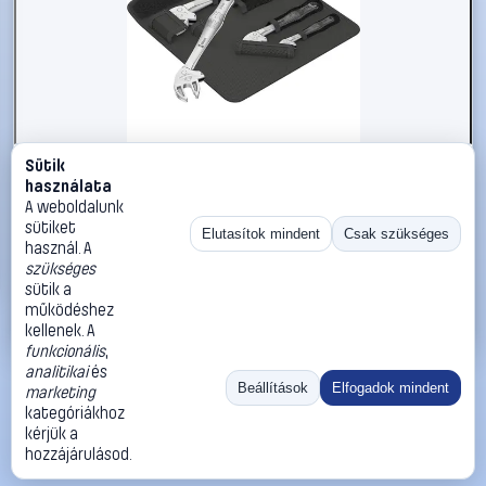
Sütik
#2300650
használata
Önbeálló racsnis csavarkulcs készlet, 4 részes, Wera
A weboldalunk
05020110001 6004 Joker 4 Set
sütiket
Elutasítok mindent
Csak szükséges
használ. A
Wera
Egyoldalas villáskulcsok
szükséges
70 990 Ft
sütik a
működéshez
Kosárba
Azonnali vásárlás
kellenek. A
funkcionális
,
analitikai
és
Ugrás:
«
‹
1
›
»
Beállítások
Elfogadok mindent
marketing
Méret:
Rendezés:
kategóriákhoz
kérjük a
©
2026
ÁSZF
Adatvédelem
Impresszum
Kapcsolat
hozzájárulásod.
ThermoScope
Cégbemutató
Sütibeállítások