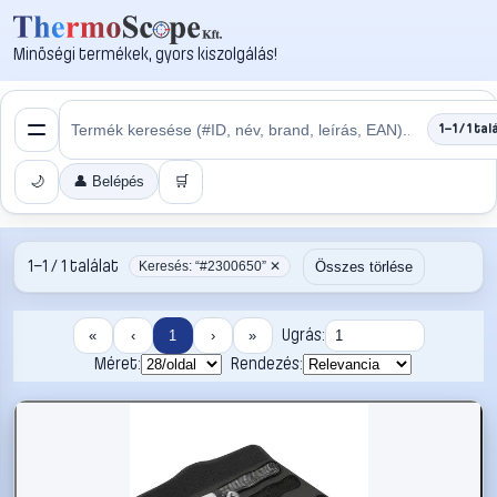
Minőségi termékek, gyors kiszolgálás!
1–1 / 1 tal
🌙
👤 Belépés
🛒
1–1 / 1 találat
Összes törlése
Keresés: “#2300650” ✕
Ugrás:
«
‹
1
›
»
Méret:
Rendezés: