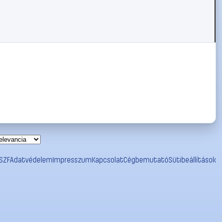
SZF
Adatvédelem
Impresszum
Kapcsolat
Cégbemutató
Sütibeállítások