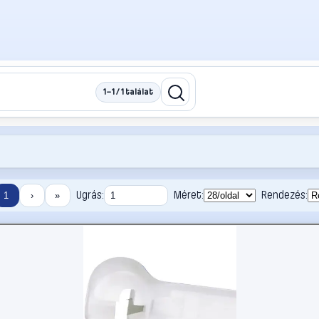
1–1 / 1 találat
Ugrás:
Méret:
Rendezés:
1
›
»