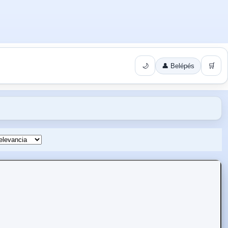
🌙
👤 Belépés
🛒