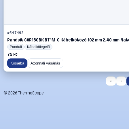
#547492
Panduit CVR150BK BT1M-C Kábelkötöző 102 mm 2.40 mm Natúr
Panduit
Kábelkötegelő
75 Ft
Kosárba
Azonnali vásárlás
«
‹
©
2026
ThermoScope