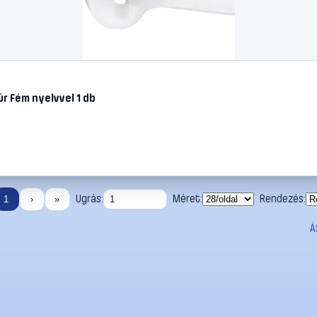
 Fém nyelvvel 1 db
Ugrás:
Méret:
Rendezés:
1
›
»
Á