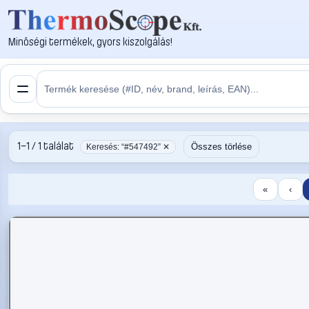
Minőségi termékek, gyors kiszolgálás!
1–1 / 1 találat
Összes törlése
Keresés: “#547492” ✕
«
‹