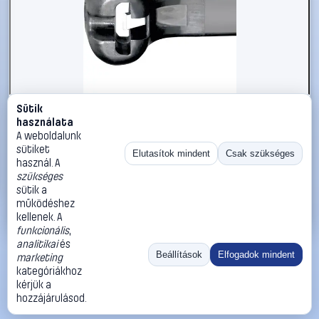
Sütik
#547638
használata
Panduit CVR200ABK BT2M-C0 Kábelkötöző 201 mm 2.40
A weboldalunk
mm Fekete Fém nyelvvel, UV stabilizált, Időjárásálló 1 db
sütiket
Elutasítok mindent
Csak szükséges
használ. A
Panduit
Kábelkötegelő
szükséges
185 Ft
sütik a
működéshez
Kosárba
Azonnali vásárlás
kellenek. A
funkcionális
,
analitikai
és
Ugrás:
«
‹
1
›
»
Beállítások
Elfogadok mindent
marketing
Méret:
Rendezés:
kategóriákhoz
kérjük a
©
2026
ÁSZF
Adatvédelem
Impresszum
Kapcsolat
hozzájárulásod.
ThermoScope
Cégbemutató
Sütibeállítások