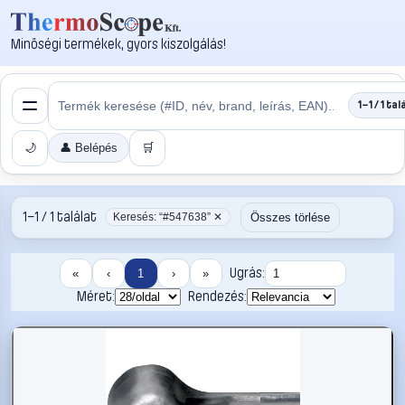
Minőségi termékek, gyors kiszolgálás!
1–1 / 1 tal
🌙
👤 Belépés
🛒
1–1 / 1 találat
Összes törlése
Keresés: “#547638” ✕
Ugrás:
«
‹
1
›
»
Méret:
Rendezés: