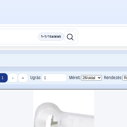
1–1 / 1 találat
Ugrás:
Méret:
Rendezés:
1
›
»