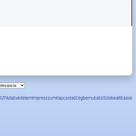
SZF
Adatvédelem
Impresszum
Kapcsolat
Cégbemutató
Sütibeállítások