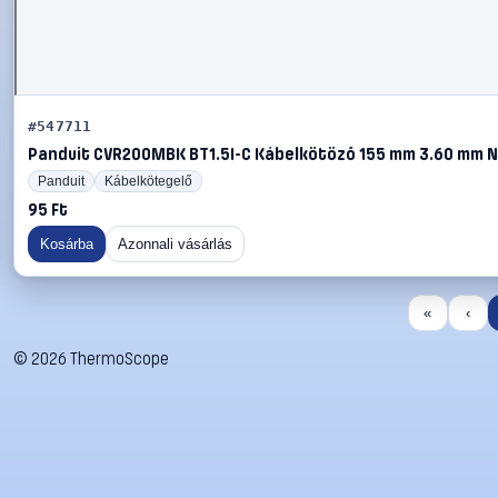
#547711
Panduit CVR200MBK BT1.5I-C Kábelkötöző 155 mm 3.60 mm Na
Panduit
Kábelkötegelő
95 Ft
Kosárba
Azonnali vásárlás
«
‹
©
2026
ThermoScope