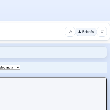
🌙
👤 Belépés
🛒