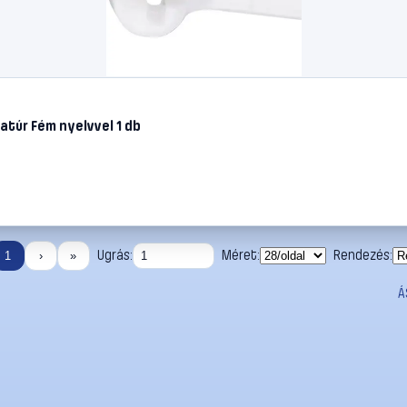
túr Fém nyelvvel 1 db
Ugrás:
Méret:
Rendezés:
1
›
»
Á