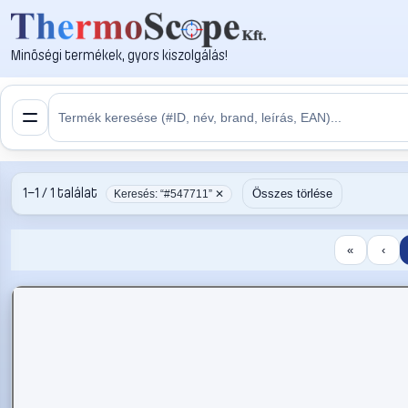
Minőségi termékek, gyors kiszolgálás!
1–1 / 1 találat
Összes törlése
Keresés: “#547711” ✕
«
‹