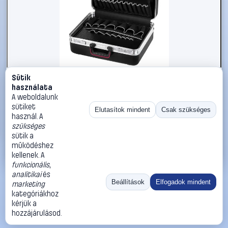
Sütik
#2998166
használata
Parat CLASSIC Deep Space 488050171 Univerzális
A weboldalunk
Szerszámos hordtáska, tartalom nélkül 1 db
sütiket
Elutasítok mindent
Csak szükséges
használ. A
Parat
Szerszámkoffer, szerszámtároló táska, szerszámos bőrönd
szükséges
97 990 Ft
sütik a
működéshez
Kosárba
Azonnali vásárlás
kellenek. A
funkcionális
,
analitikai
és
Ugrás:
«
‹
1
›
»
Beállítások
Elfogadok mindent
marketing
Méret:
Rendezés:
kategóriákhoz
kérjük a
©
2026
ÁSZF
Adatvédelem
Impresszum
Kapcsolat
hozzájárulásod.
ThermoScope
Cégbemutató
Sütibeállítások