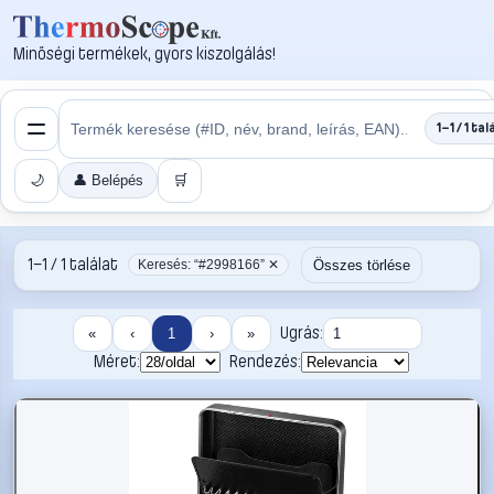
Minőségi termékek, gyors kiszolgálás!
1–1 / 1 tal
🌙
👤 Belépés
🛒
1–1 / 1 találat
Összes törlése
Keresés: “#2998166” ✕
Ugrás:
«
‹
1
›
»
Méret:
Rendezés: