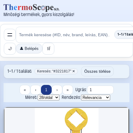
Minőségi termékek, gyors kiszolgálás!
1–1 / 1 tal
🌙
👤 Belépés
🛒
1–1 / 1 találat
Összes törlése
Keresés: “#3221817” ✕
Ugrás:
«
‹
1
›
»
Méret:
Rendezés: