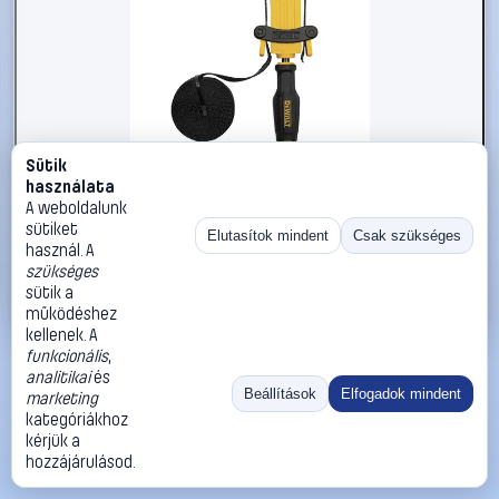
Sütik
#3221817
használata
DEWALT DWHT83839-0 Szalagos szorító
A weboldalunk
sütiket
DEWALT
Szorítók
Elutasítok mindent
Csak szükséges
használ. A
13 990 Ft
szükséges
sütik a
Kosárba
Azonnali vásárlás
működéshez
kellenek. A
funkcionális
,
Ugrás:
«
‹
1
›
»
analitikai
és
Méret:
Rendezés:
Beállítások
Elfogadok mindent
marketing
kategóriákhoz
©
2026
ÁSZF
Adatvédelem
Impresszum
Kapcsolat
kérjük a
ThermoScope
Cégbemutató
Sütibeállítások
hozzájárulásod.