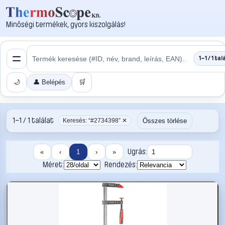
Minőségi termékek, gyors kiszolgálás!
1–1 / 1 tal
🌙
👤 Belépés
🛒
1–1 / 1 találat
Összes törlése
Keresés: “#2734398” ✕
Ugrás:
«
‹
1
›
»
Méret:
Rendezés: