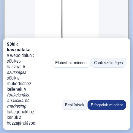
Sütik
#2734398
használata
kwb 929280 Csavaros bilincs
A weboldalunk
sütiket
kwb
Szorítók
Elutasítok mindent
Csak szükséges
használ. A
15 990 Ft
szükséges
sütik a
Kosárba
Azonnali vásárlás
működéshez
kellenek. A
funkcionális
,
Ugrás:
«
‹
1
›
»
analitikai
és
Méret:
Rendezés:
Beállítások
Elfogadok mindent
marketing
kategóriákhoz
©
2026
ÁSZF
Adatvédelem
Impresszum
Kapcsolat
kérjük a
ThermoScope
Cégbemutató
Sütibeállítások
hozzájárulásod.