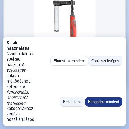
Sütik
#2734386
használata
kwb 928515 Csavaros bilincs
A weboldalunk
sütiket
kwb
Szorítók
Elutasítok mindent
Csak szükséges
használ. A
4 090 Ft
szükséges
sütik a
Kosárba
Azonnali vásárlás
működéshez
kellenek. A
funkcionális
,
Ugrás:
«
‹
1
›
»
analitikai
és
Méret:
Rendezés:
Beállítások
Elfogadok mindent
marketing
kategóriákhoz
©
2026
ÁSZF
Adatvédelem
Impresszum
Kapcsolat
kérjük a
ThermoScope
Cégbemutató
Sütibeállítások
hozzájárulásod.