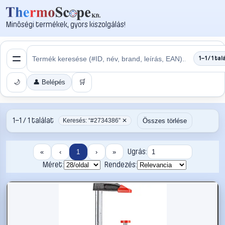
Minőségi termékek, gyors kiszolgálás!
1–1 / 1 tal
🌙
👤 Belépés
🛒
1–1 / 1 találat
Összes törlése
Keresés: “#2734386” ✕
Ugrás:
«
‹
1
›
»
Méret:
Rendezés: