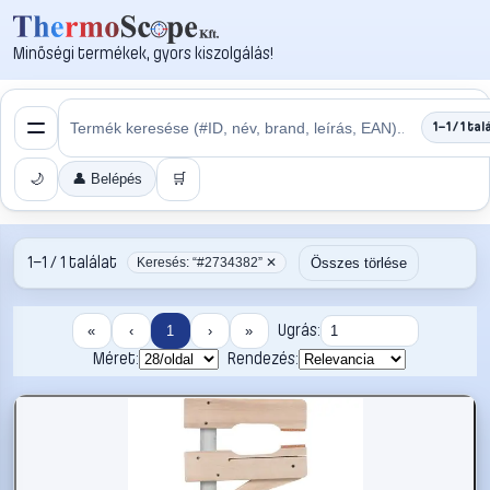
Minőségi termékek, gyors kiszolgálás!
1–1 / 1 tal
🌙
👤 Belépés
🛒
1–1 / 1 találat
Összes törlése
Keresés: “#2734382” ✕
Ugrás:
«
‹
1
›
»
Méret:
Rendezés: