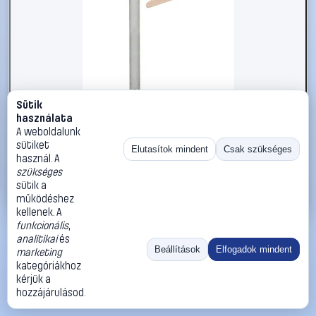
Sütik
#2734382
használata
kwb 928420 Csavaros bilincs
A weboldalunk
sütiket
kwb
Szorítók
Elutasítok mindent
Csak szükséges
használ. A
8 090 Ft
szükséges
sütik a
Kosárba
Azonnali vásárlás
működéshez
kellenek. A
funkcionális
,
Ugrás:
«
‹
1
›
»
analitikai
és
Méret:
Rendezés:
Beállítások
Elfogadok mindent
marketing
kategóriákhoz
©
2026
ÁSZF
Adatvédelem
Impresszum
Kapcsolat
kérjük a
ThermoScope
Cégbemutató
Sütibeállítások
hozzájárulásod.