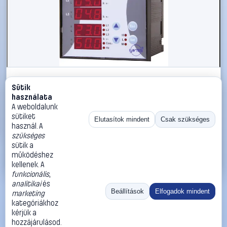
#103279
Sütik
Programozható 3 fázisú beépíthető AC multiméter,
használata
feszültség, áram, frekvencia, üzemóra, ENTES EPM-
A weboldalunk
06CS-96
sütiket
Elutasítok mindent
Csak szükséges
használ. A
ENTES
Digitális beépíthető mérőműszerek
szükséges
85 990 Ft
sütik a
működéshez
Kosárba
Azonnali vásárlás
kellenek. A
funkcionális
,
analitikai
és
Ugrás:
«
‹
1
›
»
Beállítások
Elfogadok mindent
marketing
Méret:
Rendezés:
kategóriákhoz
kérjük a
©
2026
ÁSZF
Adatvédelem
Impresszum
Kapcsolat
hozzájárulásod.
ThermoScope
Cégbemutató
Sütibeállítások