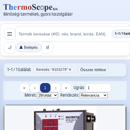
Minőségi termékek, gyors kiszolgálás!
1–1 / 1 tal
🌙
👤 Belépés
🛒
1–1 / 1 találat
Összes törlése
Keresés: “#103279” ✕
Ugrás:
«
‹
1
›
»
Méret:
Rendezés: