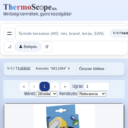
Minőségi termékek, gyors kiszolgálás!
1–1 / 1 tal
🌙
👤 Belépés
🛒
1–1 / 1 találat
Összes törlése
Keresés: “#811984” ✕
Ugrás:
«
‹
1
›
»
Méret:
Rendezés: