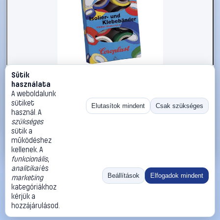
Sütik
#811984
használata
PVC elektromos szigetelőszalag készlet, 3 m x 19 mm,
A weboldalunk
kék/sárga/piros/fekete/fehér/zöld, Coroplast 28839
sütiket
Elutasítok mindent
Csak szükséges
használ. A
Coroplast
Ragasztószalagok
szükséges
5 590 Ft
sütik a
működéshez
Kosárba
Azonnali vásárlás
kellenek. A
funkcionális
,
analitikai
és
Ugrás:
«
‹
1
›
»
Beállítások
Elfogadok mindent
marketing
Méret:
Rendezés:
kategóriákhoz
kérjük a
©
2026
ÁSZF
Adatvédelem
Impresszum
Kapcsolat
hozzájárulásod.
ThermoScope
Cégbemutató
Sütibeállítások