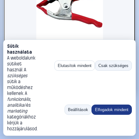
Sütik
#2734370
használata
kwb 927700 Csavaros bilincs
A weboldalunk
sütiket
kwb
Szorítók
Elutasítok mindent
Csak szükséges
használ. A
3 890 Ft
szükséges
sütik a
Kosárba
Azonnali vásárlás
működéshez
kellenek. A
funkcionális
,
Ugrás:
«
‹
1
›
»
analitikai
és
Méret:
Rendezés:
Beállítások
Elfogadok mindent
marketing
kategóriákhoz
©
2026
ÁSZF
Adatvédelem
Impresszum
Kapcsolat
kérjük a
ThermoScope
Cégbemutató
Sütibeállítások
hozzájárulásod.