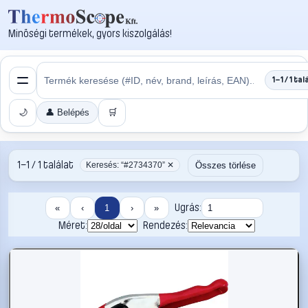
Minőségi termékek, gyors kiszolgálás!
1–1 / 1 tal
🌙
👤 Belépés
🛒
1–1 / 1 találat
Összes törlése
Keresés: “#2734370” ✕
Ugrás:
«
‹
1
›
»
Méret:
Rendezés: