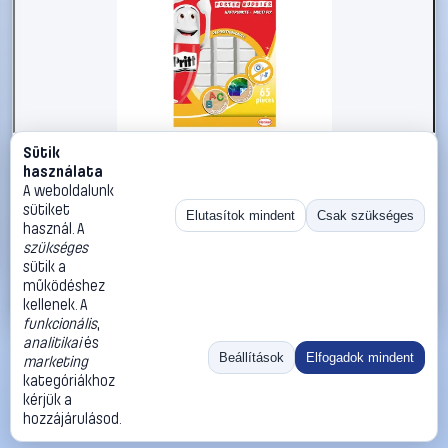
Sütik
#811961
használata
Ragasztópontok, Pritt ON + OFF MULTI-FIX PGP55 10 x 10
A weboldalunk
mm, tartalom: 1 szett
sütiket
Elutasítok mindent
Csak szükséges
használ. A
Pritt
Ragasztószalagok
szükséges
1 090 Ft
sütik a
működéshez
Kosárba
Azonnali vásárlás
kellenek. A
funkcionális
,
analitikai
és
Ugrás:
«
‹
1
›
»
Beállítások
Elfogadok mindent
marketing
Méret:
Rendezés:
kategóriákhoz
kérjük a
©
2026
ÁSZF
Adatvédelem
Impresszum
Kapcsolat
hozzájárulásod.
ThermoScope
Cégbemutató
Sütibeállítások