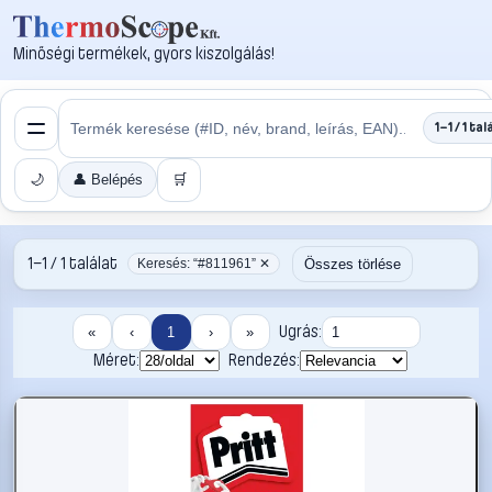
Minőségi termékek, gyors kiszolgálás!
1–1 / 1 tal
🌙
👤 Belépés
🛒
1–1 / 1 találat
Összes törlése
Keresés: “#811961” ✕
Ugrás:
«
‹
1
›
»
Méret:
Rendezés: