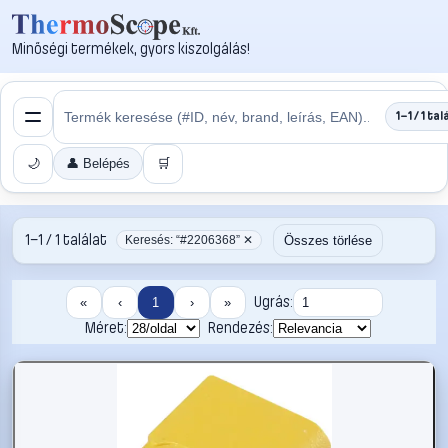
Minőségi termékek, gyors kiszolgálás!
1–1 / 1 tal
🌙
👤 Belépés
🛒
1–1 / 1 találat
Összes törlése
Keresés: “#2206368” ✕
Ugrás:
«
‹
1
›
»
Méret:
Rendezés: