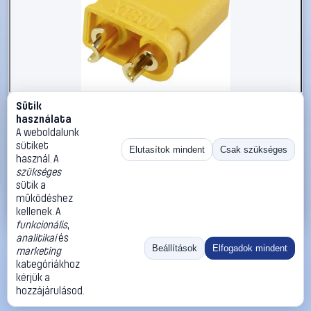
Sütik
#2206368
használata
Reely RE-6619104 Akku dugó 2 mm-es dugó, XT30U
A weboldalunk
aranyozott, forrasztható 1 db
sütiket
Elutasítok mindent
Csak szükséges
használ. A
Reely
Akku-csatlakozók modellépítéshez
szükséges
835 Ft
sütik a
működéshez
Kosárba
Azonnali vásárlás
kellenek. A
funkcionális
,
analitikai
és
Ugrás:
«
‹
1
›
»
Beállítások
Elfogadok mindent
marketing
Méret:
Rendezés:
kategóriákhoz
kérjük a
©
2026
ÁSZF
Adatvédelem
Impresszum
Kapcsolat
hozzájárulásod.
ThermoScope
Cégbemutató
Sütibeállítások