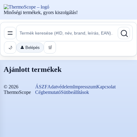
Minőségi termékek, gyors kiszolgálás!
🌙
👤 Belépés
🛒
Ajánlott termékek
©
2026
ÁSZF
Adatvédelem
Impresszum
Kapcsolat
ThermoScope
Cégbemutató
Sütibeállítások