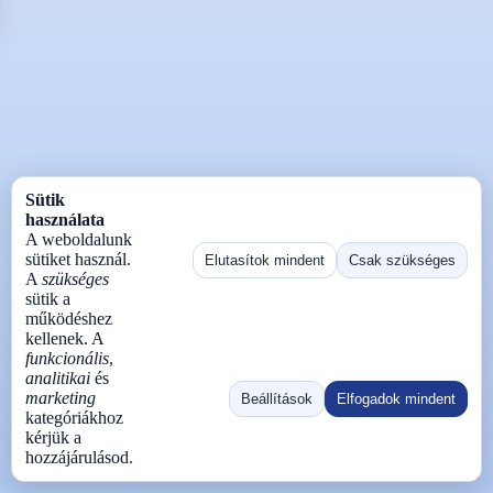
Sütik
használata
A weboldalunk
sütiket használ.
Elutasítok mindent
Csak szükséges
A
szükséges
sütik a
működéshez
kellenek. A
funkcionális
,
analitikai
és
marketing
Beállítások
Elfogadok mindent
kategóriákhoz
kérjük a
hozzájárulásod.