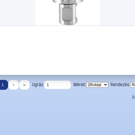
Ugrás:
Méret:
Rendezés:
1
›
»
Á