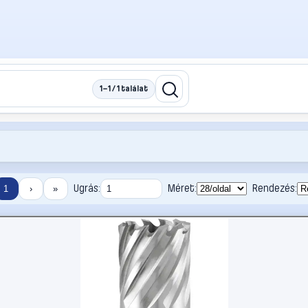
1–1 / 1 találat
Ugrás:
Méret:
Rendezés:
1
›
»