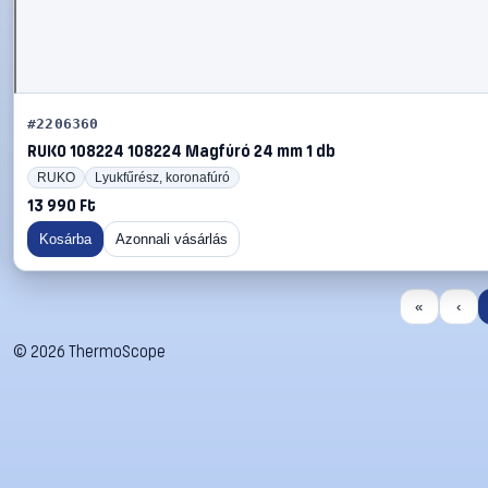
#2206360
RUKO 108224 108224 Magfúró 24 mm 1 db
RUKO
Lyukfűrész, koronafúró
13 990 Ft
Kosárba
Azonnali vásárlás
«
‹
©
2026
ThermoScope