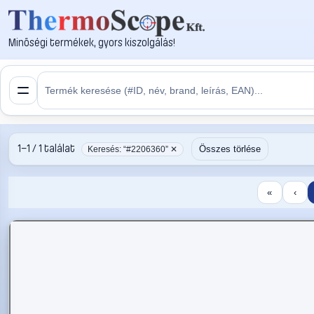
Minőségi termékek, gyors kiszolgálás!
1–1 / 1 találat
Összes törlése
Keresés: “#2206360” ✕
«
‹