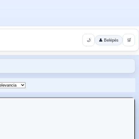
🌙
👤 Belépés
🛒