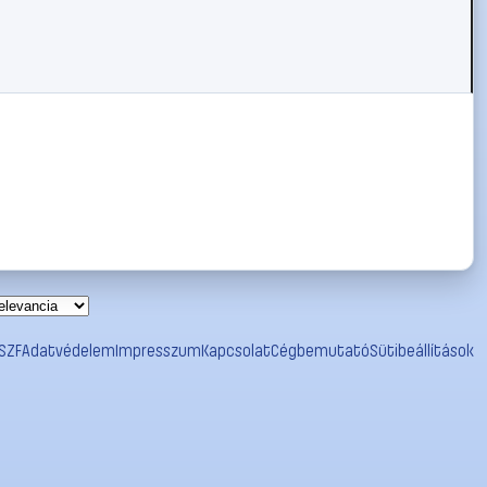
SZF
Adatvédelem
Impresszum
Kapcsolat
Cégbemutató
Sütibeállítások