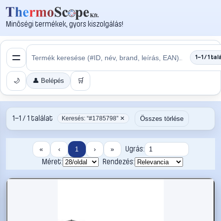
Minőségi termékek, gyors kiszolgálás!
1–1 / 1 tal
🌙
👤 Belépés
🛒
1–1 / 1 találat
Összes törlése
Keresés: “#1785798” ✕
Ugrás:
«
‹
1
›
»
Méret:
Rendezés: