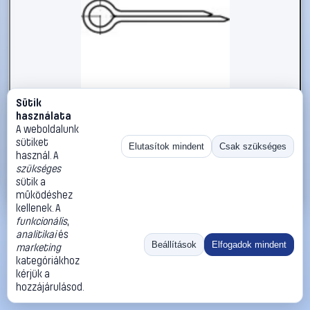
Sütik
#1785798
használata
Sasszeg TOOLCRAFT DIN 94 A 4, méret: 1,6 x 16 mm 100 db
A weboldalunk
sütiket
TOOLCRAFT
Sasszegek
Elutasítok mindent
Csak szükséges
használ. A
1 790 Ft
szükséges
sütik a
Kosárba
Azonnali vásárlás
működéshez
kellenek. A
funkcionális
,
Ugrás:
«
‹
1
›
»
analitikai
és
Méret:
Rendezés:
Beállítások
Elfogadok mindent
marketing
kategóriákhoz
©
2026
ÁSZF
Adatvédelem
Impresszum
Kapcsolat
kérjük a
ThermoScope
Cégbemutató
Sütibeállítások
hozzájárulásod.