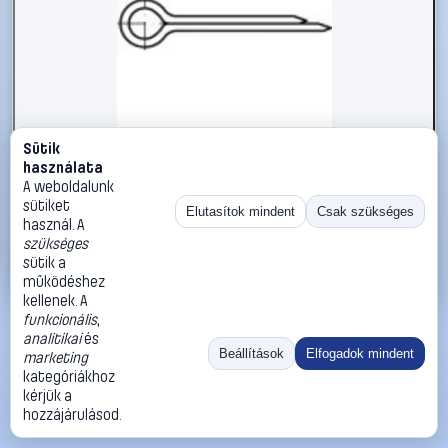
Sütik
#1785795
használata
Sasszeg TOOLCRAFT DIN 94 A 4, méret: 1 x 20 mm 100 db
A weboldalunk
sütiket
TOOLCRAFT
Sasszegek
Elutasítok mindent
Csak szükséges
használ. A
1 190 Ft
szükséges
sütik a
Kosárba
Azonnali vásárlás
működéshez
kellenek. A
funkcionális
,
Ugrás:
«
‹
1
›
»
analitikai
és
Méret:
Rendezés:
Beállítások
Elfogadok mindent
marketing
kategóriákhoz
©
2026
ÁSZF
Adatvédelem
Impresszum
Kapcsolat
kérjük a
ThermoScope
Cégbemutató
Sütibeállítások
hozzájárulásod.