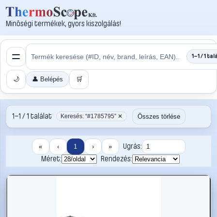
Minőségi termékek, gyors kiszolgálás!
1–1 / 1 tal
🌙
👤 Belépés
🛒
1–1 / 1 találat
Összes törlése
Keresés: “#1785795” ✕
Ugrás:
«
‹
1
›
»
Méret:
Rendezés: