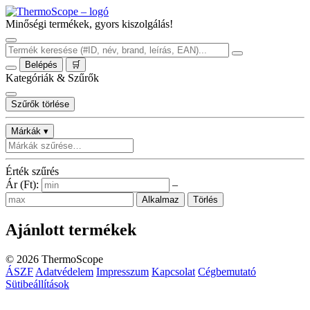
Minőségi termékek, gyors kiszolgálás!
Belépés
🛒
Kategóriák & Szűrők
Szűrők törlése
Márkák ▾
Érték szűrés
Ár (Ft):
–
Alkalmaz
Törlés
Ajánlott termékek
©
2026
ThermoScope
ÁSZF
Adatvédelem
Impresszum
Kapcsolat
Cégbemutató
Sütibeállítások