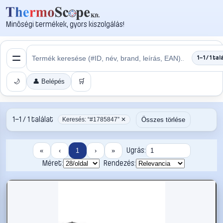
Minőségi termékek, gyors kiszolgálás!
1–1 / 1 tal
🌙
👤 Belépés
🛒
1–1 / 1 találat
Összes törlése
Keresés: “#1785847” ✕
Ugrás:
«
‹
1
›
»
Méret:
Rendezés: