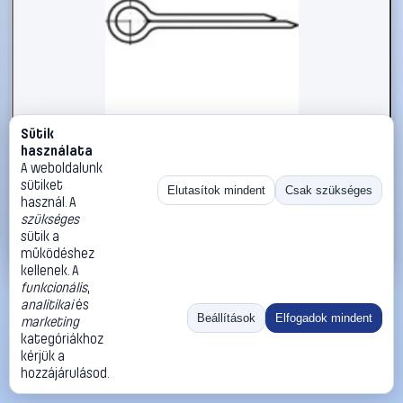
Sütik
#1785847
használata
Sasszeg TOOLCRAFT DIN 94 A 4, méret: 13 x 125 mm 25 db
A weboldalunk
sütiket
TOOLCRAFT
Sasszegek
Elutasítok mindent
Csak szükséges
használ. A
64 990 Ft
szükséges
sütik a
Kosárba
Azonnali vásárlás
működéshez
kellenek. A
funkcionális
,
Ugrás:
«
‹
1
›
»
analitikai
és
Méret:
Rendezés:
Beállítások
Elfogadok mindent
marketing
kategóriákhoz
©
2026
ÁSZF
Adatvédelem
Impresszum
Kapcsolat
kérjük a
ThermoScope
Cégbemutató
Sütibeállítások
hozzájárulásod.