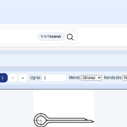
1–1 / 1 találat
Ugrás:
Méret:
Rendezés:
1
›
»