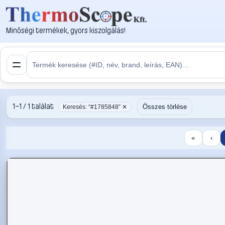
Minőségi termékek, gyors kiszolgálás!
1–1 / 1 találat
Összes törlése
Keresés: “#1785848” ✕
«
‹