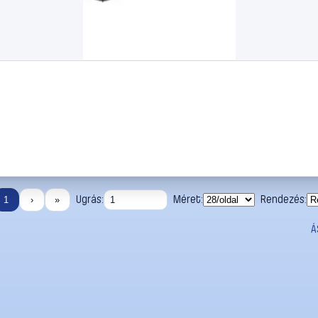
Ugrás:
Méret:
Rendezés:
1
›
»
Á