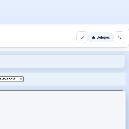
🌙
👤 Belépés
🛒