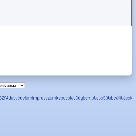
SZF
Adatvédelem
Impresszum
Kapcsolat
Cégbemutató
Sütibeállítások