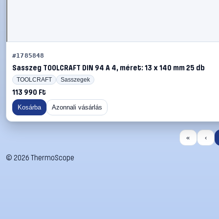
#1785848
Sasszeg TOOLCRAFT DIN 94 A 4, méret: 13 x 140 mm 25 db
TOOLCRAFT
Sasszegek
113 990 Ft
Kosárba
Azonnali vásárlás
«
‹
©
2026
ThermoScope