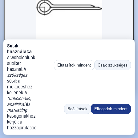
Sütik
#1785851
használata
Sasszeg TOOLCRAFT DIN 94 A 4, méret: 13 x 200 mm 25 db
A weboldalunk
sütiket
TOOLCRAFT
Sasszegek
Elutasítok mindent
Csak szükséges
használ. A
147 990 Ft
szükséges
sütik a
Kosárba
Azonnali vásárlás
működéshez
kellenek. A
funkcionális
,
Ugrás:
«
‹
1
›
»
analitikai
és
Méret:
Rendezés:
Beállítások
Elfogadok mindent
marketing
kategóriákhoz
©
2026
ÁSZF
Adatvédelem
Impresszum
Kapcsolat
kérjük a
ThermoScope
Cégbemutató
Sütibeállítások
hozzájárulásod.