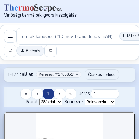
Minőségi termékek, gyors kiszolgálás!
1–1 / 1 tal
🌙
👤 Belépés
🛒
1–1 / 1 találat
Összes törlése
Keresés: “#1785851” ✕
Ugrás:
«
‹
1
›
»
Méret:
Rendezés: