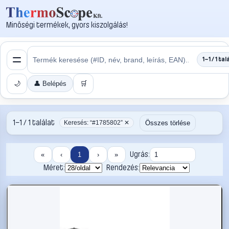
Minőségi termékek, gyors kiszolgálás!
1–1 / 1 tal
🌙
👤 Belépés
🛒
1–1 / 1 találat
Összes törlése
Keresés: “#1785802” ✕
Ugrás:
«
‹
1
›
»
Méret:
Rendezés: