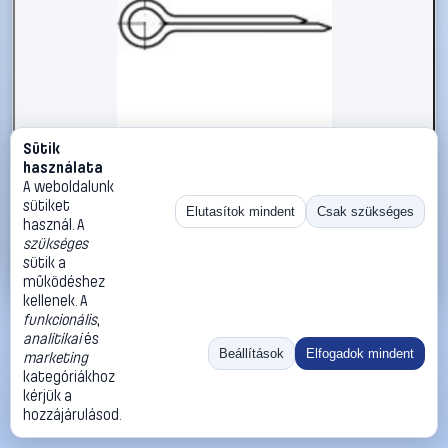
Sütik
#1785802
használata
Sasszeg TOOLCRAFT DIN 94 A 4, méret: 2 x 10 mm 100 db
A weboldalunk
sütiket
TOOLCRAFT
Sasszegek
Elutasítok mindent
Csak szükséges
használ. A
1 490 Ft
szükséges
sütik a
Kosárba
Azonnali vásárlás
működéshez
kellenek. A
funkcionális
,
Ugrás:
«
‹
1
›
»
analitikai
és
Méret:
Rendezés:
Beállítások
Elfogadok mindent
marketing
kategóriákhoz
©
2026
ÁSZF
Adatvédelem
Impresszum
Kapcsolat
kérjük a
ThermoScope
Cégbemutató
Sütibeállítások
hozzájárulásod.