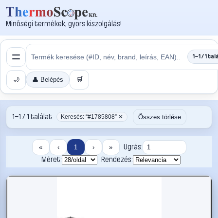
Minőségi termékek, gyors kiszolgálás!
1–1 / 1 tal
🌙
👤 Belépés
🛒
1–1 / 1 találat
Összes törlése
Keresés: “#1785808” ✕
Ugrás:
«
‹
1
›
»
Méret:
Rendezés: