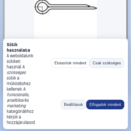
Sütik
#1785808
használata
Sasszeg TOOLCRAFT DIN 94 A 4, méret: 3,2 x 20 mm 100
A weboldalunk
db
sütiket
Elutasítok mindent
Csak szükséges
használ. A
TOOLCRAFT
Sasszegek
szükséges
4 290 Ft
sütik a
működéshez
Kosárba
Azonnali vásárlás
kellenek. A
funkcionális
,
analitikai
és
Ugrás:
«
‹
1
›
»
Beállítások
Elfogadok mindent
marketing
Méret:
Rendezés:
kategóriákhoz
kérjük a
©
2026
ÁSZF
Adatvédelem
Impresszum
Kapcsolat
hozzájárulásod.
ThermoScope
Cégbemutató
Sütibeállítások