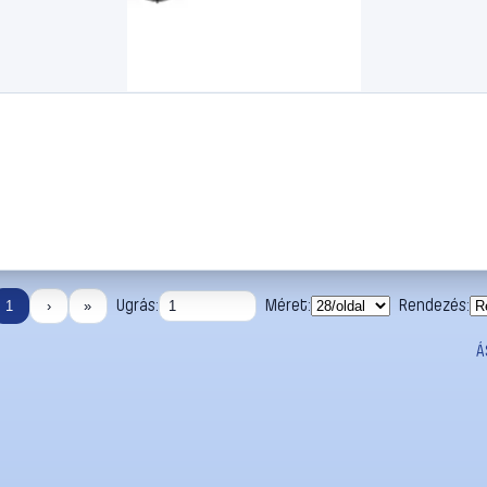
Ugrás:
Méret:
Rendezés:
1
›
»
Á