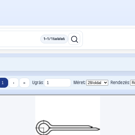
1–1 / 1 találat
Ugrás:
Méret:
Rendezés:
1
›
»