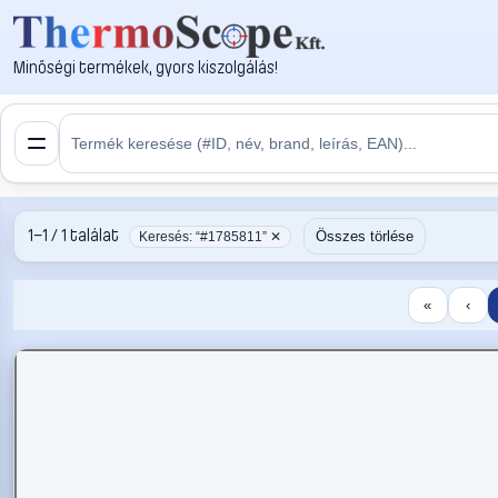
Minőségi termékek, gyors kiszolgálás!
1–1 / 1 találat
Összes törlése
Keresés: “#1785811” ✕
«
‹