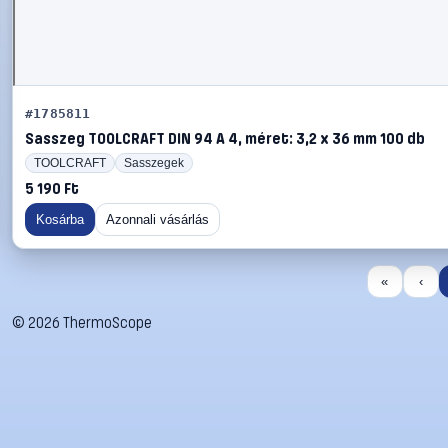
#1785811
Sasszeg TOOLCRAFT DIN 94 A 4, méret: 3,2 x 36 mm 100 db
TOOLCRAFT
Sasszegek
5 190 Ft
Kosárba
Azonnali vásárlás
«
‹
©
2026
ThermoScope