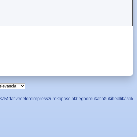
SZF
Adatvédelem
Impresszum
Kapcsolat
Cégbemutató
Sütibeállítások