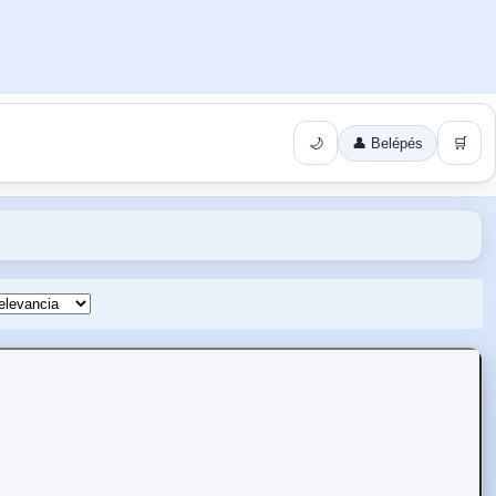
🌙
👤 Belépés
🛒