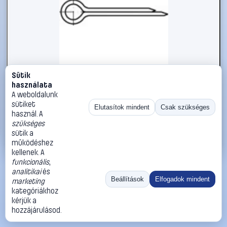
Sütik
#1785816
használata
Sasszeg TOOLCRAFT DIN 94 A 4, méret: 4 x 20 mm 100 db
A weboldalunk
sütiket
TOOLCRAFT
Sasszegek
Elutasítok mindent
Csak szükséges
használ. A
5 590 Ft
szükséges
sütik a
Kosárba
Azonnali vásárlás
működéshez
kellenek. A
funkcionális
,
Ugrás:
«
‹
1
›
»
analitikai
és
Méret:
Rendezés:
Beállítások
Elfogadok mindent
marketing
kategóriákhoz
©
2026
ÁSZF
Adatvédelem
Impresszum
Kapcsolat
kérjük a
ThermoScope
Cégbemutató
Sütibeállítások
hozzájárulásod.