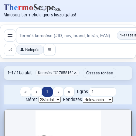
Minőségi termékek, gyors kiszolgálás!
1–1 / 1 tal
🌙
👤 Belépés
🛒
1–1 / 1 találat
Összes törlése
Keresés: “#1785816” ✕
Ugrás:
«
‹
1
›
»
Méret:
Rendezés: