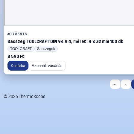
#1785818
Sasszeg TOOLCRAFT DIN 94 A 4, méret: 4 x 32 mm 100 db
TOOLCRAFT
Sasszegek
8 590 Ft
Kosárba
Azonnali vásárlás
«
‹
©
2026
ThermoScope