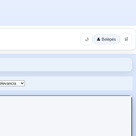
🌙
👤 Belépés
🛒