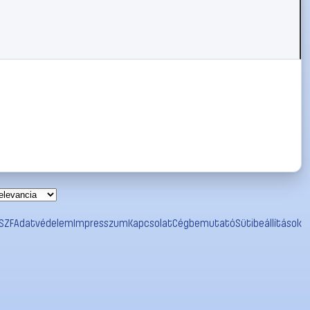
SZF
Adatvédelem
Impresszum
Kapcsolat
Cégbemutató
Sütibeállítások