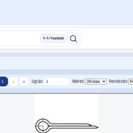
1–1 / 1 találat
Ugrás:
Méret:
Rendezés:
1
›
»