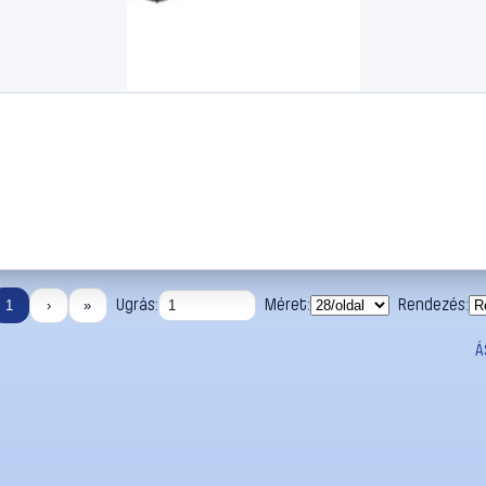
Ugrás:
Méret:
Rendezés:
1
›
»
Á