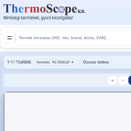
Minőségi termékek, gyors kiszolgálás!
1–1 / 1 találat
Összes törlése
Keresés: “#1785818” ✕
«
‹