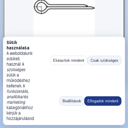
Sütik
#1785826
használata
Sasszeg TOOLCRAFT DIN 94 A 4, méret: 5 x 63 mm 50 db
A weboldalunk
sütiket
TOOLCRAFT
Sasszegek
Elutasítok mindent
Csak szükséges
használ. A
10 990 Ft
szükséges
sütik a
Kosárba
Azonnali vásárlás
működéshez
kellenek. A
funkcionális
,
Ugrás:
«
‹
1
›
»
analitikai
és
Méret:
Rendezés:
Beállítások
Elfogadok mindent
marketing
kategóriákhoz
©
2026
ÁSZF
Adatvédelem
Impresszum
Kapcsolat
kérjük a
ThermoScope
Cégbemutató
Sütibeállítások
hozzájárulásod.