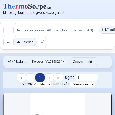
Minőségi termékek, gyors kiszolgálás!
1–1 / 1 tal
🌙
👤 Belépés
🛒
1–1 / 1 találat
Összes törlése
Keresés: “#1785826” ✕
Ugrás:
«
‹
1
›
»
Méret:
Rendezés: