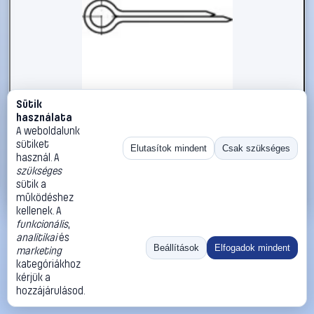
Sütik
#1785829
használata
Sasszeg TOOLCRAFT DIN 94 A 4, méret: 6,3 x 50 mm 50 db
A weboldalunk
sütiket
TOOLCRAFT
Sasszegek
Elutasítok mindent
Csak szükséges
használ. A
14 990 Ft
szükséges
sütik a
Kosárba
Azonnali vásárlás
működéshez
kellenek. A
funkcionális
,
Ugrás:
«
‹
1
›
»
analitikai
és
Méret:
Rendezés:
Beállítások
Elfogadok mindent
marketing
kategóriákhoz
©
2026
ÁSZF
Adatvédelem
Impresszum
Kapcsolat
kérjük a
ThermoScope
Cégbemutató
Sütibeállítások
hozzájárulásod.