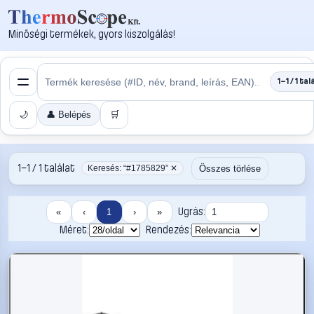
Minőségi termékek, gyors kiszolgálás!
1–1 / 1 tal
🌙
👤 Belépés
🛒
1–1 / 1 találat
Összes törlése
Keresés: “#1785829” ✕
Ugrás:
«
‹
1
›
»
Méret:
Rendezés: