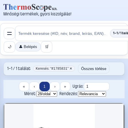
Minőségi termékek, gyors kiszolgálás!
1–1 / 1 tal
🌙
👤 Belépés
🛒
1–1 / 1 találat
Összes törlése
Keresés: “#1785831” ✕
Ugrás:
«
‹
1
›
»
Méret:
Rendezés: