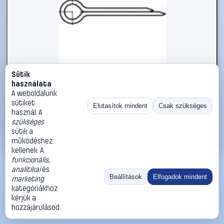
Sütik
#1785831
használata
Sasszeg TOOLCRAFT DIN 94 A 4, méret: 6,3 x 80 mm 25 db
A weboldalunk
sütiket
TOOLCRAFT
Sasszegek
Elutasítok mindent
Csak szükséges
használ. A
10 990 Ft
szükséges
sütik a
Kosárba
Azonnali vásárlás
működéshez
kellenek. A
funkcionális
,
Ugrás:
«
‹
1
›
»
analitikai
és
Méret:
Rendezés:
Beállítások
Elfogadok mindent
marketing
kategóriákhoz
©
2026
ÁSZF
Adatvédelem
Impresszum
Kapcsolat
kérjük a
ThermoScope
Cégbemutató
Sütibeállítások
hozzájárulásod.